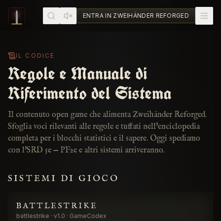
Skip to content
ENTRA IN ZWEIHÄNDER REFORGED
IL CODICE
Regole e Manuale di
Riferimento del Sistema
Il contenuto open game che alimenta Zweihänder Reforged.
Sfoglia voci rilevanti alle regole e tuffati nell'enciclopedia
completa per i blocchi statistici e il sapere. Oggi spediamo
con l'SRD 5e — PF2e e altri sistemi arriveranno.
SISTEMI DI GIOCO
BATTLESTRIKE
battlestrike · v1.0 · GameCodex