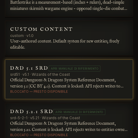
Battlestrike is a measurement-based (inches + rulers), dead-simple
miniatures skirmish wargame engine - opposed single-die combat,
physical destructible terrain, and evolving figures. Titanvell is its
debut sourcebook.
CUSTOM CONTENT
custom · v1.0
User-authored content. Default system for new entities; freely
editable.
D&D 5.1 SRD
APRI MANUALE DI RIFERIMENTO
srd51 · v5.1 · Wizards of the Coast
Official Dungeons & Dragons System Reference Document,
version 5.1 (CC BY 4.0). Content is locked: API rejects writes to
entities owned by this system for redistribution compliance.
BLOCCATO — PRESTO DISPONIBILE
D&D 5.2.1 SRD
APRI MANUALE DI RIFERIMENTO
srd-5-2-1 · v5.21 · Wizards of the Coast
Official Dungeons & Dragons System Reference Document,
version 5.21. Content is locked: API rejects writes to entities owned
by this system for redistribution compliance.
BLOCCATO — PRESTO DISPONIBILE