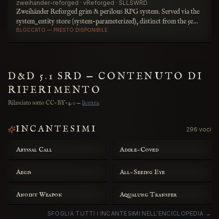
zweihander-reforged · vReforged · SLLSWRD
Zweihänder Reforged grim & perilous RPG system. Served via the
system_entity store (system-parameterized), distinct from the 5e
catalog tables.
BLOCCATO — PRESTO DISPONIBILE
D&D 5.1 SRD — CONTENUTO DI
RIFERIMENTO
Rilasciato sotto CC-BY-4.0
—
licenza
.
INCANTESIMI
296 voci
Abyssal Call
Addle-Coved
Aegis
All-Seeing Eye
Anoint Weapon
Aqualung Transfer
SFOGLIA TUTTI I INCANTESIMI NELL'ENCICLOPEDIA →