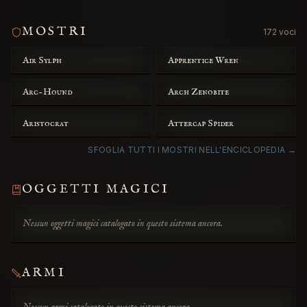
MOSTRI
172 voci
Air Sylph
Apprentice Wren
Arc-Hound
Arch Zenobite
Aristocrat
Attercap Spider
SFOGLIA TUTTI I MOSTRI NELL'ENCICLOPEDIA →
OGGETTI MAGICI
Nessun oggetti magici catalogato in questo sistema ancora.
ARMI