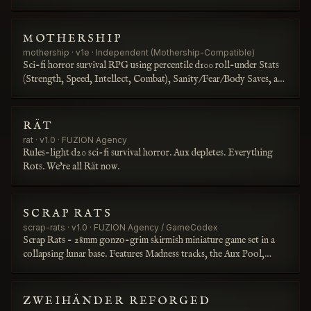
MOTHERSHIP
mothership · v1e · Independent (Mothership-Compatible)
Sci-fi horror survival RPG using percentile d100 roll-under Stats
(Strength, Speed, Intellect, Combat), Sanity/Fear/Body Saves, and
the Stress & Panic system. Independent production compatible with
the Mothership RPG by Tuesday Knight Games.
RÄT
rat · v1.0 · FUZION Agency
Rules-light d20 sci-fi survival horror. Aux depletes. Everything
Rots. We're all Rät now.
SCRAP RATS
scrap-rats · v1.0 · FUZION Agency / GameCodex
Scrap Rats - 28mm gonzo-grim skirmish miniature game set in a
collapsing lunar base. Features Madness tracks, the Aux Pool,
Skratch mechanics, and modular derelict spacecraft assembly (Void
Cobble). Suite-owned original IP.
ZWEIHÄNDER REFORGED