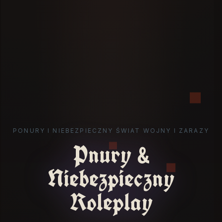
PONURY I NIEBEZPIECZNY ŚWIAT WOJNY I ZARAZY
Pnury &
Niebezpieczny
Roleplay