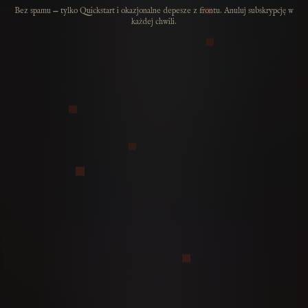
Bez spamu — tylko Quickstart i okazjonalne depesze z frontu. Anuluj subskrypcję w
każdej chwili.