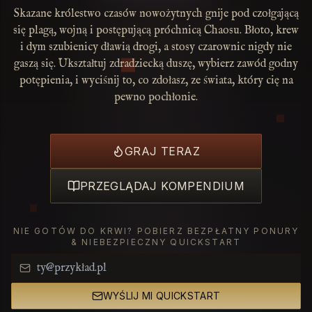
Skazane królestwo czasów nowożytnych gnije pod czołgającą
się plagą, wojną i postępującą próchnicą Chaosu. Błoto, krew
i dym szubienicy dławią drogi, a stosy czarownic nigdy nie
gaszą się. Ukształtuj zdradziecką duszę, wybierz zawód godny
potępienia, i wyciśnij to, co zdołasz, ze świata, który cię na
pewno pochłonie.
GRAJ TERAZ
PRZEGLĄDAJ KOMPENDIUM
NIE GOTÓW DO KRWI? POBIERZ BEZPŁATNY PONURY
& NIEBEZPIECZNY QUICKSTART
WYŚLIJ MI QUICKSTART