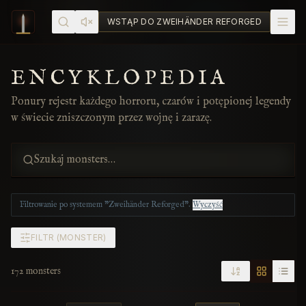
Skip to content
WSTĄP DO ZWEIHÄNDER REFORGED
ENCYKLOPEDIA
Ponury rejestr każdego horroru, czarów i potępionej legendy
w świecie zniszczonym przez wojnę i zarazę.
Filtrowanie po
systemem "Zweihänder Reforged"
.
Wyczyść
FILTR
(
MONSTER
)
172 monsters